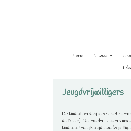
Ga
direct
naar
de
hoofdinhoud
Home
Nieuws
done
Edu
Jeugdvrijwilligers
De kinderboerderij werkt niet alleen 
de 17 jaar). De jeugdvrijwilligers m
kinderen tegelijkertijd jeugdvrijwilli