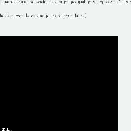
wordt dan op de wachtlijst voor jeugdvrijwilligers geplaatst. Als er 
s het kan even duren voor je aan de beurt komt.)