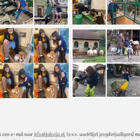
n een e-mail naar
info@kbdepijp.nl
, (o.v.v. wachtlijst jeugdvrijwilligers)