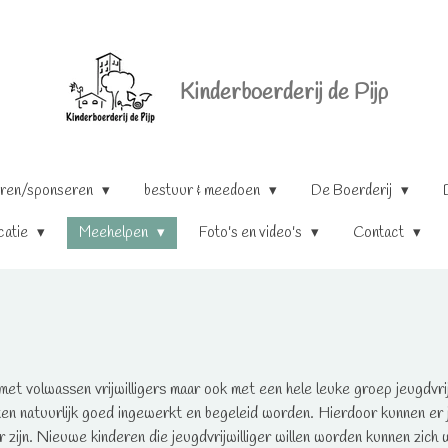
Kinderboerderij de Pijp
ren/sponseren
bestuur & meedoen
De Boerderij
catie
Meehelpen
Foto's en video's
Contact
met volwassen vrijwilligers maar ook met een hele leuke groep jeugdvri
oeten natuurlijk goed ingewerkt en begeleid worden. Hierdoor kunnen 
ger zijn. Nieuwe kinderen die jeugdvrijwilliger willen worden kunnen zic