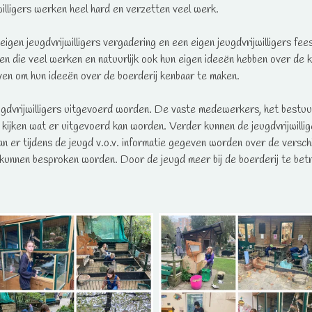
willigers werken heel hard en verzetten veel werk.
eigen jeugdvrijwilligers vergadering en een eigen jeugdvrijwilligers fee
en die veel werken en natuurlijk ook hun eigen ideeën hebben over de k
even om hun ideeën over de boerderij kenbaar te maken.
eugdvrijwilligers uitgevoerd worden. De vaste medewerkers, het bestuur
kijken wat er uitgevoerd kan worden. Verder kunnen de jeugdvrijwillig
n er tijdens de jeugd v.o.v. informatie gegeven worden over de verschi
n kunnen besproken worden. Door de jeugd meer bij de boerderij te betr