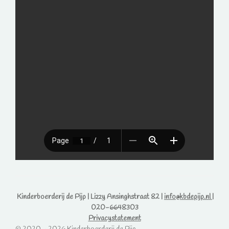
Kinderboerderij de Pijp | Lizzy Ansinghstraat 82 |
info@kbdepijp.nl
|
020-6648303
Privacystatement