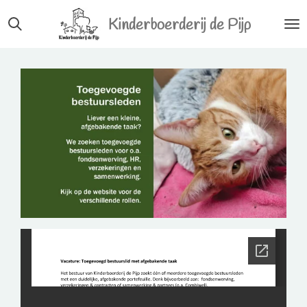
Ga
Kinderboerderij de Pijp
direct
naar
de
hoofdinhoud