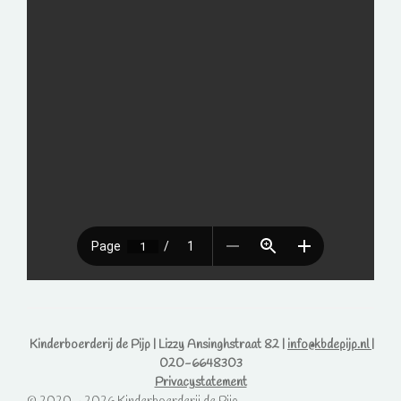
Kinderboerderij de Pijp | Lizzy Ansinghstraat 82 |
info@kbdepijp.nl
|
020-6648303
Privacystatement