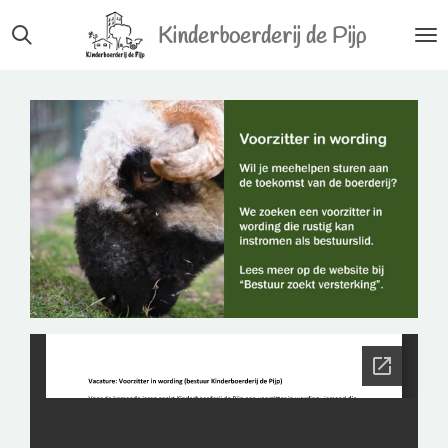
Ga
Kinderboerderij de Pijp
direct
naar
de
hoofdinhoud