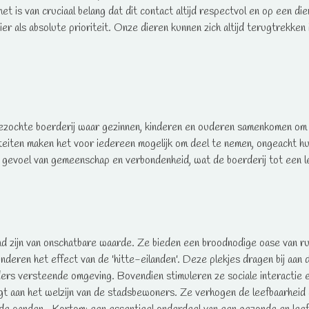
t is van cruciaal belang dat dit contact altijd respectvol en op een die
er als absolute prioriteit. Onze dieren kunnen zich altijd terugtrekken i
 bezochte boerderij waar gezinnen, kinderen en ouderen samenkomen om
iteiten maken het voor iedereen mogelijk om deel te nemen, ongeacht hun
gevoel van gemeenschap en verbondenheid, wat de boerderij tot een le
ad zijn van onschatbare waarde. Ze bieden een broodnodige oase van ru
nderen het effect van de 'hitte-eilanden'. Deze plekjes dragen bij aan d
nders versteende omgeving. Bovendien stimuleren ze sociale interactie 
agt aan het welzijn van de stadsbewoners. Ze verhogen de leefbaarheid 