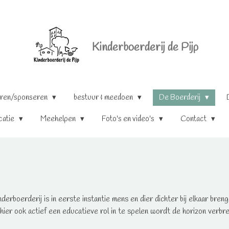
Kinderboerderij de Pijp
ren/sponseren
bestuur & meedoen
De Boerderij
catie
Meehelpen
Foto's en video's
Contact
nderboerderij is in eerste instantie mens en dier dichter bij elkaar bre
hier ook actief een educatieve rol in te spelen wordt de horizon verbr