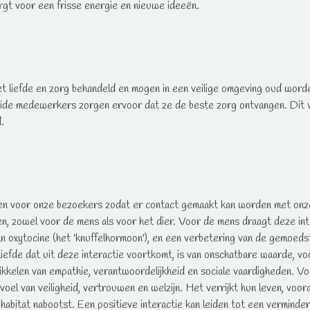
rgt voor een frisse energie en nieuwe ideeën.
 liefde en zorg behandeld en mogen in een veilige omgeving oud worden
leide medewerkers zorgen ervoor dat ze de beste zorg ontvangen. Dit 
.
 open voor onze bezoekers zodat er contact gemaakt kan worden met onz
ten, zowel voor de mens als voor het dier. Voor de mens draagt deze inte
n oxytocine (het 'knuffelhormoon'), en een verbetering van de gemoed
iefde dat uit deze interactie voortkomt, is van onschatbare waarde, v
ikkelen van empathie, verantwoordelijkheid en sociale vaardigheden. Vo
oel van veiligheid, vertrouwen en welzijn. Het verrijkt hun leven, voor
 habitat nabootst. Een positieve interactie kan leiden tot een verminderi