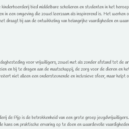
kinderboerderij bied middelbare scholieren en studenten in het beroe
en in een omgeving die zowel leerzaam als inspirerend is. Het werken 
et draagt bij aan de ontwikkeling van belangrijke vaardigheden en waarde
e dagbesteding voor vrijwilligers, zowel met als zonder afstand tot de
eien en bij te dragen aan de maatschappij, de zorg voor de dieren en h
ëert niet alleen een ondersteunende en inclusieve sfeer, maar helpt oo
derij de Pijp is de betrokkenheid van een grote groep jeugdvrijwilliger
 kans om praktische ervaring op te doen en waardevolle vaardigheden 